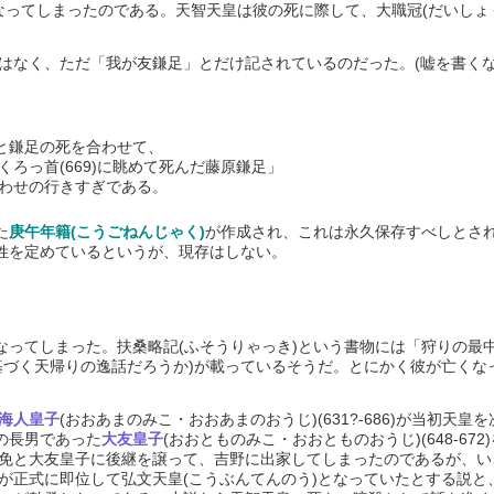
に亡くなってしまったのである。天智天皇は彼の死に際して、大職冠(だいし
なく、ただ「我が友鎌足」とだけ記されているのだった。(嘘を書くな
使と鎌足の死を合わせて、
ろっ首(669)に眺めて死んだ藤原鎌足」
わせの行きすぎである。
た
庚午年籍(こうごねんじゃく)
が作成され、これは永久保存すべしとさ
に姓を定めているというが、現存はしない。
なってしまった。扶桑略記(ふそうりゃっき)という書物には「狩りの最
基づく天帰りの逸話だろうか)が載っているそうだ。とにかく彼が亡くな
海人皇子
(おおあまのみこ・おおあまのおうじ)(631?-686)が当初天
の長男であった
大友皇子
(おおとものみこ・おおとものおうじ)(648-6
免と大友皇子に後継を譲って、吉野に出家してしまったのであるが、いざ
が正式に即位して弘文天皇(こうぶんてんのう)となっていたとする説と