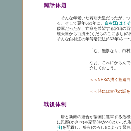
閑話休題
そんな年老いた斉明天皇だったが、つい
る。そして翌年663年に、
白村江(はく
倭軍だったが、亡命を希望する沢山の百
統天皇から百済王(くだらのこにきし)の
そんな白村江の年号暗記法(663年)を一
「む、無惨なり、白村
なお、これにからんで
介しておこう。
＜＜NHKの描く捏造
＜＜時には古代の話を
戦後体制
唐と新羅の連合が倭国に進軍する危機が
に民部(かきべ)や家部(やかべ)とい
り)
を配置し、狼火(のろし)によって緊