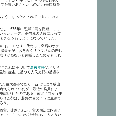
ーブを買いあさったものだ。(毎度嘘を
るようになったとされている。これま
し、675年に朝鮮半島を撤退。ここ
いった。一方、高句麗の遺民によって
ちらと外交を行うようになっていった。
年にお亡くなり、代わって皇后のサラ
った大津皇子が、おそらくサララさんの差し
成りかねないと判断したためかもしれ
翌年これに基づいて
庚寅年籍
(こういん
里制(後述)に基づく人民支配の基礎を
れた巨大都市であり、昔は北に耳成山
と考えられていたが、最近の発掘によっ
が確認されたのである。南北に向かう中
られた都は、碁盤の目のように直線で
ろう。
原宮が建造された。宮の周辺に区画さ
だいこくでん)や朝堂院(ちょうどうい