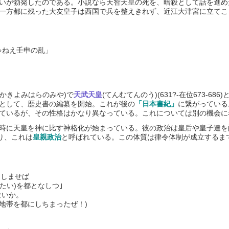
いが勃発したのである。小説なら天智天皇の死を、暗殺として話を進め
一方都に残った大友皇子は西国で兵を整えきれず、近江大津宮に立てこ
じゃねえ壬申の乱」
かきよみはらのみや)で
天武天皇
(てんむてんのう)(631?-在位673-6
として、歴史書の編纂を開始。これが後の
「日本書紀」
に繋がっている
ているが、その性格はかなり異なっている。これについては別の機会に
時に天皇を神に比す神格化が始まっている。彼の政治は皇后や皇子達を
り、これは
皇親政治
と呼ばれている。この体質は律令体制が成立するま
にしませば
(たい)を都となしつ｣
ないか。
地帯を都にしちまったぜ！)