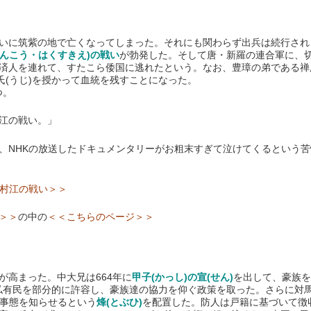
に筑紫の地で亡くなってしまった。それにも関わらず出兵は続行され、
そんこう・はくすきえ)の戦い
が勃発した。そして唐・新羅の連合軍に、
済人を連れて、すたこら倭国に逃れたという。なお、豊璋の弟である禅
氏(うじ)を授かって血統を残すことになった。
つ。
江の戦い。」
、NHKの放送したドキュメンタリーがお粗末すぎて泣けてくるという
白村江の戦い＞＞
＞＞
の中の
＜＜こちらのページ＞＞
高まった。中大兄は664年に
甲子(かっし)の宣(せん)
を出して、豪族を
った私有民を部分的に許容し、豪族達の協力を仰ぐ政策を取った。さらに対
急事態を知らせるという
烽(とぶひ)
を配置した。防人は戸籍に基づいて徴