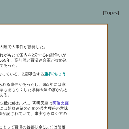
[Topへ]
、大陸で大事件が勃発した。
れがもとで国内を2分する内部争いが
55年、高句麗と百済連合軍が攻め込
であった。
なっている。2度即位する
重祚(ちょう
れる事件があったし、653年には孝
孝も徳もなくした孝徳天皇のぽかんと
ある。
、失敗に終わった。斉明天皇は
阿倍比羅
には朝鮮遠征のための兵力獲得の意味
た事が記されていて、事実ならロシアの
よって百済の首都扶余(ふよ)は陥落