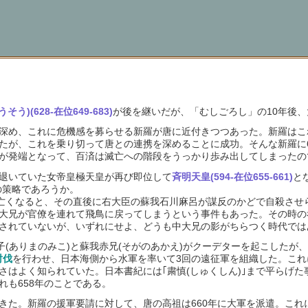
そう)(628-在位649-683)
が後を継いだが、「むしごろし」の10年後
め、これに危機感を募らせる新羅が唐に近付きつつあった。新羅はこ
たが、これを乗り切って唐との連携を深めることに成功。そんな新羅に6
が発端となって、百済は滅亡への階段をうっかり歩み出してしまったの
退いていた女帝皇極天皇が再び即位して
斉明天皇(594-在位655-661)
と
の策略であろうか。
亡くなると、その直後に右大臣の蘇我石川麻呂が謀反のかどで自殺させら
大兄が官僚を連れて飛鳥に戻ってしまうという事件もあった。その時の
されていないが、いずれにせよ、どうも中大兄の影がちらつく時代では
子(ありまのみこ)と蘇我赤兄(そがのあかえ)がクーデターを起こしたが
討伐
を行わせ、日本海側から水軍を率いて3回の遠征軍を組織した。これ
さはよく知られていた。日本書紀には｢粛慎(しゅくしん)｣まで平らげ
れも658年のことである。
た。新羅の援軍要請に対して、唐の高祖は660年に大軍を派遣。これに