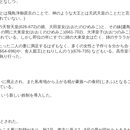
となしつ」
とは飛鳥浄御原京のことで、神のような大王とは天武天皇のことだと言
れていない。)
智天皇(626-672)の娘、大田皇女(おおたのひめみこ)と、その妹[盧鳥
に大来皇女(おおくのひめみこ)(661-702)、大津皇子(おおつのみこ)(
9)が生まれている。しかし即位の年にすでに姉の大来皇女は亡く、姉のサララ
たった二人の妻に満足するはずもなく、多くの女性と子作りを分かち合
54-696)や、舎人親王(とねりしんのう)(676-735) などもいる。
執り行った。
いに廃止され、また私有地から上がる税が豪族への食封(じきふ)となる
ている。
)という新しい姓制を導入した。
・
層とされた。
ところ夏に飢饉があり、秋7月、東方に長さ7，8尺の星が現れたとある