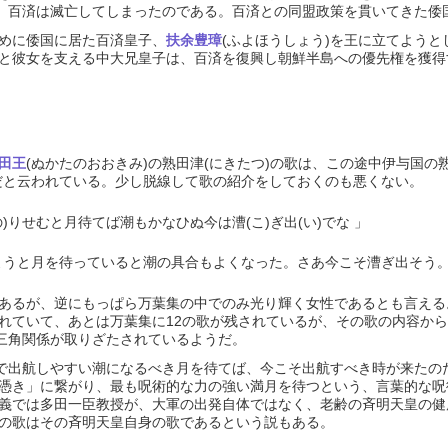
れ、百済は滅亡してしまったのである。百済との同盟政策を貫いてきた倭
めに倭国に居た百済皇子、
扶余豊璋
(ふよほうしょう)を王に立てよう
と彼女を支える中大兄皇子は、百済を復興し朝鮮半島への優先権を獲得す
田王
(ぬかたのおおきみ)の熟田津(にきたつ)の歌は、この途中伊与国の
だと云われている。少し脱線して歌の紹介をしておくのも悪くない。
)りせむと月待てば潮もかなひぬ今は漕(こ)ぎ出(い)でな 」
ようと月を待っていると潮の具合もよくなった。さあ今こそ漕ぎ出そう。
るが、逆にもっぱら万葉集の中でのみ光り輝く女性であるとも言える。
れていて、あとは万葉集に12の歌が残されているが、その歌の内容から
の三角関係が取りざたされているようだ。
で出航しやすい潮になるべき月を待てば、今こそ出航すべき時が来たの
憑き」に繋がり、最も呪術的な力の強い満月を待つという、言葉的な呪
義では多田一臣教授が、大軍の出発自体ではなく、老齢の斉明天皇の健
の歌はその斉明天皇自身の歌であるという説もある。