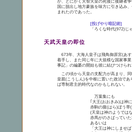
が、とにかく天智天皇の死後に後継者争
国に脱出し地方豪族を味方に引き込み、
まれたのであった。
[投げやり暗記術]
「ろくな時代(972)
天武天皇の即位
673年、大海人皇子は飛鳥御原宮(あす
着手し、また同じ年に大規模な国家事業
事記」の編纂の開始も彼に結びつけられ
この頃から天皇の支配力が高まり、同
皇親(こうしん)を中枢に置いた政治であ
ば専制君主的時代なのかもしれない。
万葉集にも
｢大王(おおきみ)は神
赤駒の腹(はら)ぼう帯
(天皇は神のようでは
赤馬がのさばっていた
あるいは
「大王は神にしませば