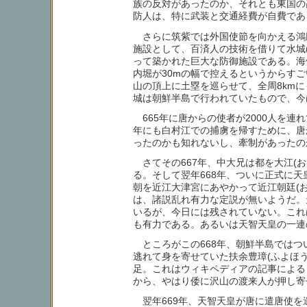
族の反対があったのか、それとも東国の
防人は、特に武装と交通経費が自費であ
さらに筑紫では外国使節を向かえる鴻臚
施設として、百済人の技術を借りて水城(
って築かれた巨大な防御施設である。海側
内堀が30mの幅で控えるというからす
山の頂上に土塁を巡らせて、全周8km
城は朝鮮半島で行われていたもので、今
665年に唐からの使者が2000人を連
年にも白村江での捕虜を帰すために、唐
ったのかも知れないし、牽制があったの
さてその667年、中大兄は都を大江(お
る。そして翌年668年、ついに正式に
朝を近江大津宮にあやかって近江朝廷(
は、諸説乱れ有力な定説が無いようだ。
いるが、今日には残されていない。これ
も有力である。あるいは天智天皇の一連
ところがこの668年、朝鮮半島ではつ
逃れて身を寄せていた扶余豊璋(ふよほ
足。これはウィキペディアの記事による
から、やはり倭に沢山の渡来人が押し寄
翌年669年、天智天皇が唐に遣唐使を