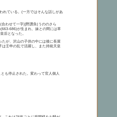
われている。(一方ではそんな話しがあ
(合わせて一字)]野讚良(うののさら
663-686)が生まれ、妹との間には草
が皇后となった。
ったが、沢山の子供の中には後に長屋
高市皇子は壬申の乱で活躍し、また持統天皇
ことも停止された。変わって官人個人
が、これは76年ごとに世間様をお騒が