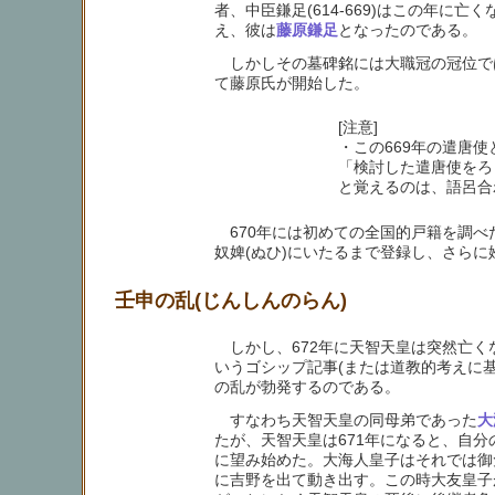
者、中臣鎌足(614-669)はこの年
え、彼は
藤原鎌足
となったのである。
しかしその墓碑銘には大職冠の冠位では
て藤原氏が開始した。
[注意]
・この669年の遣唐
「検討した遣唐使をろく
と覚えるのは、語呂合
670年には初めての全国的戸籍を調べ
奴婢(ぬひ)にいたるまで登録し、さら
壬申の乱(じんしんのらん)
しかし、672年に天智天皇は突然亡く
いうゴシップ記事(または道教的考えに
の乱が勃発するのである。
すなわち天智天皇の同母弟であった
大
たが、天智天皇は671年になると、自分
に望み始めた。大海人皇子はそれでは御
に吉野を出て動き出す。この時大友皇子