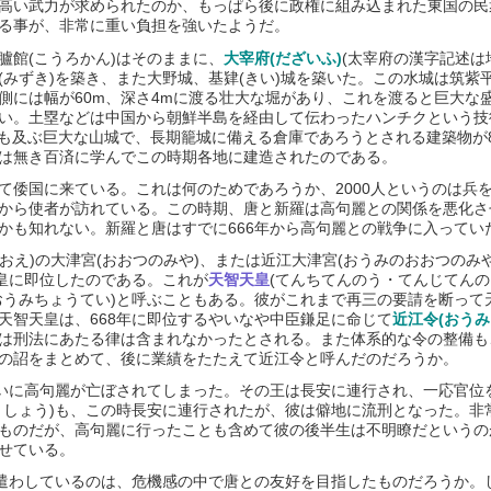
高い武力が求められたのか、もっぱら後に政権に組み込まれた東国の民
る事が、非常に重い負担を強いたようだ。
館(こうろかん)はそのままに、
大宰府(だざいふ)
(太宰府の漢字記述は
みずき)を築き、また大野城、基肄(きい)城を築いた。この水城は筑紫
には幅が60m、深さ4mに渡る壮大な堀があり、これを渡ると巨大な盛り
ごい。土塁などは中国から朝鮮半島を経由して伝わったハンチクという
にも及ぶ巨大な山城で、長期籠城に備える倉庫であろうとされる建築物が
は無き百済に学んでこの時期各地に建造されたのである。
れて倭国に来ている。これは何のためであろうか、2000人というのは兵
から使者が訪れている。この時期、唐と新羅は高句麗との関係を悪化さ
かも知れない。新羅と唐はすでに666年から高句麗との戦争に入ってい
おえ)の大津宮(おおつのみや)、または近江大津宮(おうみのおおつのみ
天皇に即位したのである。これが
天智天皇
(てんちてんのう・てんじてんのう)(
おうみちょうてい)と呼ぶこともある。彼がこれまで再三の要請を断って
天智天皇は、668年に即位するやいなや中臣鎌足に命じて
近江令(おうみ
は刑法にあたる律は含まれなかったとされる。また体系的な令の整備も
の詔をまとめて、後に業績をたたえて近江令と呼んだのだろうか。
いに高句麗が亡ぼされてしまった。その王は長安に連行され、一応官位
うしょう)も、この時長安に連行されたが、彼は僻地に流刑となった。非
ものだが、高句麗に行ったことも含めて彼の後半生は不明瞭だというの
せている。
遣わしているのは、危機感の中で唐との友好を目指したものだろうか。