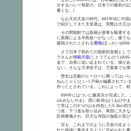
せするハレー彗星の、日本での最初の記
書くな。)
なお天武天皇の時代、681年頃に中国
で紹介してきた天皇達は、実際は大王(
その間朝鮮では新羅が唐軍を駆逐するこ
に新羅による半島統一がなった。倭でも
建国されたとされる
渤海
(ぼっかい)(
さて日本で初めての国家的首都として藤
ラさんが
持統天皇
(じとうてんのう)(6
金で、自害に追い込まれている。彼があ
ない。そんな大津皇子は、万葉集でも懐
歴史は悲劇のヒーローに構ってはいられ
ねんじゃく)という戸籍が編纂されてい
作ったとされている。これによって、程
694年にはついに藤原京が完成した。
(みみなしやま)、西に畝傍山(うねびや
て実はこの3つの山を内包した5.3k
つ道、下つ道を取り込み、東西に大きな
区画整備され、巨大な寺院の伽藍が並び
宮も、これまでのように天皇の住まう
れた地域に集住するように定められた豪