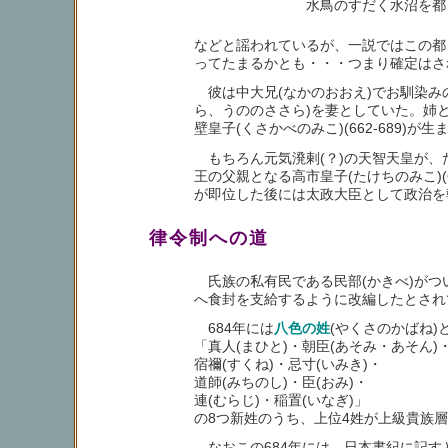
水鳥のすだく水沼を都
などと謡われているが、一説ではこの都
ってたまるかとも・・・つまり確定はさ
彼は中大兄(なかのおおえ)でお馴染みの天
ら、うののささら)を妻としていた。姉との間
壁皇子(くさかべのみこ)(662-68
もちろん元気溌剌(？)の天智天皇が、
王の父親となる高市皇子(たけちのみこ)(6
が即位した後には太政大臣として政治を
律令制への道
氏族の私有民である民部(かきべ)がつ
へ食封を支給するように改編したとされ
684年には
八色の姓
(やくさのかばね
「真人(まひと)・朝臣(あそみ・あそん)
宿禰(すくね)・忌寸(いみき)・
道師(みちのし)・臣(おみ)・
連(むらじ)・稲置(いなぎ)」
の8つ新姓のうち、上位4姓が上級貴族
なおこの684年には、日本書紀に記す