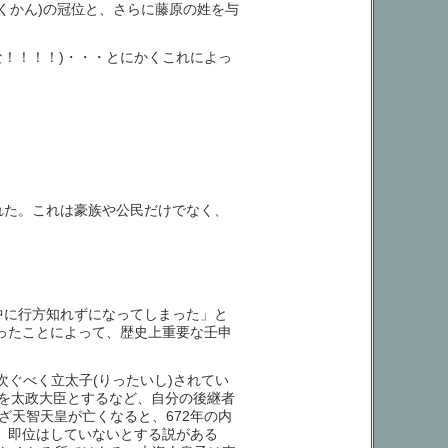
ょくかん)の冠位と、さらに藤原の姓を与
！！！！)・・・とにかくこれによっ
れた。これは豪族や公民だけでなく、
中に行方知れずになってしまった」と
ったことによって、歴史上重要な壬申
皇を次ぐべく立太子(りったいし)されてい
72)を太政大臣とするなど、自分の後継者
天智天皇が亡くなると、672年の内
、即位はしていないとする説がある