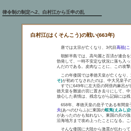
律令制の制定へ2、白村江から壬申の乱
白村江(はくそんこう)の戦い(663年)
唐では太宗が亡くなり、3代目
高祖(こう
朝鮮半島では、高句麗と百済が連合を深
勃発して、一時不安定な状況に落ち入っ
んだのである。皮肉なことに、この攻撃
この年倭国では孝徳天皇が亡くなり、
そ)
が初めてなされたのは、中大兄皇子
すでに649年に左大臣の阿倍内麻呂が
徳天皇を難波の宮に置き去りにして、中
放心した表情は、残念ながら記録には残
658年、孝徳天皇の息子である有間皇
夫
(あべのひらふ)に東国の
蝦夷(えみし)
があったのかも知れない。東国の兵の強
沿海地方まで攻め上ったことになる。こ
そんな倭国に大陸から激震が伝わってき