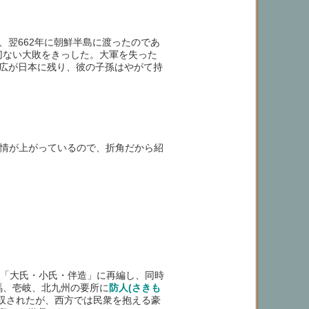
翌662年に朝鮮半島に渡ったのであ
切ない大敗をきっした。大軍を失った
広が日本に残り、彼の子孫はやがて持
苦情が上がっているので、折角だから紹
「大氏・小氏・伴造」に再編し、同時
馬、壱岐、北九州の要所に
防人(さきも
収されたが、西方では民衆を抱える豪