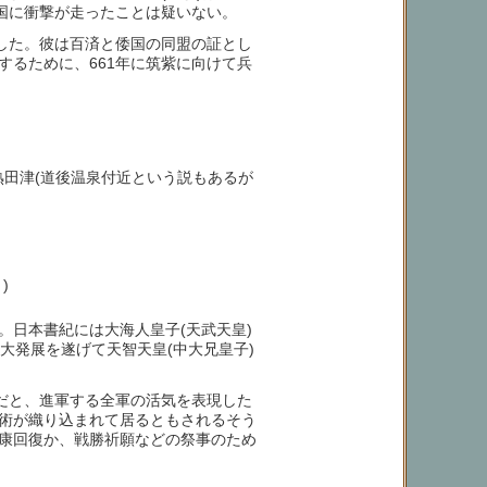
国に衝撃が走ったことは疑いない。
とした。彼は百済と倭国の同盟の証とし
るために、661年に筑紫に向けて兵
熟田津(道後温泉付近という説もあるが
)
日本書紀には大海人皇子(天武天皇)
大発展を遂げて天智天皇(中大兄皇子)
だと、進軍する全軍の活気を表現した
術が織り込まれて居るともされるそう
康回復か、戦勝祈願などの祭事のため