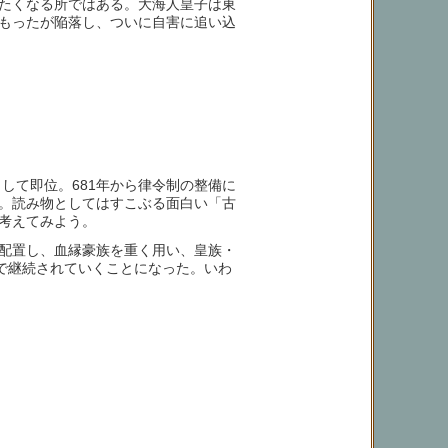
たくなる所ではある。大海人皇子は東
もったが陥落し、ついに自害に追い込
86)として即位。681年から律令制の整備に
。読み物としてはすこぶる面白い「古
考えてみよう。
配置し、血縁豪族を重く用い、皇族・
で継続されていくことになった。いわ