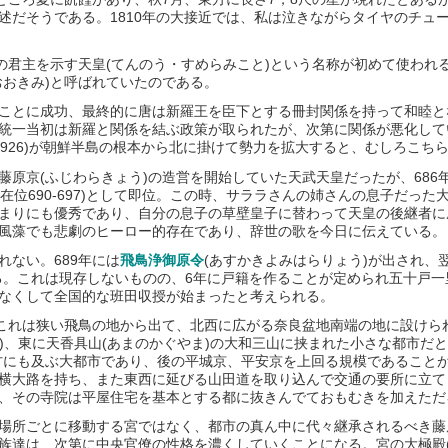
述だそうである。1810年の大接近では、私は泣きながらタイヤのチュ
の君主を示す天皇(てんのう・すめらみこと)という名称が初めて使われ
おおきみ)と呼ばれていたのである。
とに成功、最終的に唐は新羅王を臣下とする冊封関係を持って和睦とな
統一当初は新羅と関係を結ぶ政策が取られたが、次第に関係が悪化して
698-926)が朝鮮半島の根本から北に掛けて勢力を拡大すると、むしろこ
原京(ふじわらきょう)の造営を開始していた天武天皇だったが、686
45-在位690-697)として即位。この時、サララさんの姉さんの息子だ
まりにも優秀であり、自分の息子の草壁皇子に替わって天皇の後継者に
風藻でも悲劇のヒーロー的存在であり、辞世の歌を今日に伝えている。
ない。689年には
飛鳥浄御原令
(あすかきよみはらりょう)が出され、
る。これは現存しないものの、6年に戸籍を作ることが定められ五十戸一
なくして全国的な班田収授が始まったと考えられる。
これは狭い飛鳥の地から出て、北西に広がる奈良盆地南端の地に設けら
ま)、東に天香具山(あまのかぐやま)の大和三山に挟まれた小さな都市だ
m四方にも及ぶ大都市であり、後の平城京、平安京を上回る規模であること
横大路を持ち、また東西に延びる山田道を取り込んで交通の要所に立て
、その寺院は平屋住宅を基本とする都に抜きんでておもむきを加えただ
場所ごとに移動する宮ではなく、都市の真ん中に代々継承されるべき藤
族達は、次第に中央官僚の性格を濃くしていくことになる。宮の大極殿(