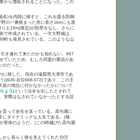
衆から徴収されることになった。この
地名)を内陸に移すと、これを護る防御
平野の一番狭まった所に長さ1kmにも渡
土15m(推定)が防壁をなし、さらに
技術で作成されている。一方大野城は、
80軒も発見されている。このような山
を引き連れて来たのかも知れない。667
せていたため、むしろ同盟の要請があ
たのだった。
や)に移した。現在の滋賀県大津市であ
626-在位668-672)であり、この王
天皇の地位に付かなかったかについて
りょう)
という法令を出したとされて
、実際はなされていなかったとする説
を貰って余生を送っている。高句麗に
常にダイナミックな人生である。(補
が実体のようだ。)この時滅びた高句麗
しかし長らく彼を支えてくれた功労