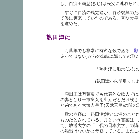
し、百済王義慈(ぎじ)は長安に連れら
すぐに百済の残党達が、百済復興のた
て倭に渡来していたのである。斉明天皇
を進めた。
熟田津に
万葉集でも非常に有名な歌である、
額
定かではない)からの出航に際しての歌
「熟田津に船乗(ふなの
(熟田津から船乗りし
額田王は万葉集でも代表的な歌人ではあ
の妻となり十市皇女を生んだとだけ残さ
と弟である大海人皇子(天武天皇)の間
歌の内容は、熟田津(津とは港のこと)
ものだとされている。月という言葉は「
で、放送大学の「上代の日本文学」の講
の船出はないかと考察している。またこ