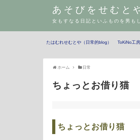
あそびをせむと
女もすなる日記といふものを男も
たはむれせむとや（日常的blog）
ToKiNo
ホーム
日常
ちょっとお借り猫
ちょっとお借り猫