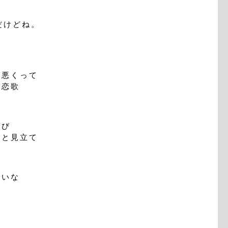
。
だけどね。
悪くって
子恋歌
び
見立てゝ
いな
ん