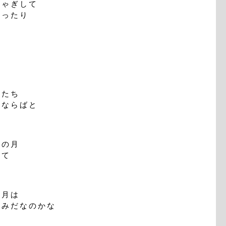
ゃぎして
ったり
り
たち
ならばと
の月
めて
月は
みだなのかな