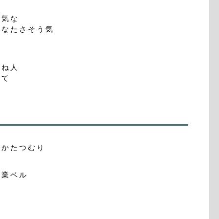
気な
たさそう気
ね人
して
ねかたつむり
始業ベル
色