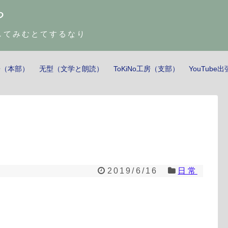
や
してみむとてするなり
工房（本部）
无型（文学と朗読）
ToKiNo工房（支部）
YouTube
2019/6/16
日常