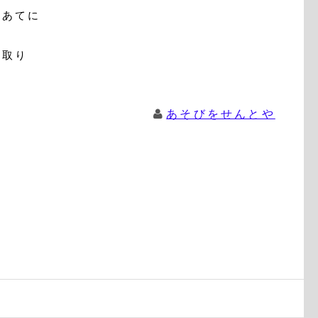
色あてに
気取り
あそびをせんとや