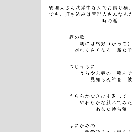
管理人さん沈滞中なんでお借り猫
でも、打ち込みは管理人さんなん
時乃遥
霧の歌
朝には格好（かっこ）
照れくさくなる 魔女
つじうらに
うらやむ春の 靴あそ
見知らぬ誰を 彼と
うららかなきびす返して
やわらかな触れてみた
あなた待ち猫
はにかみの
哲学語るのっぽさ