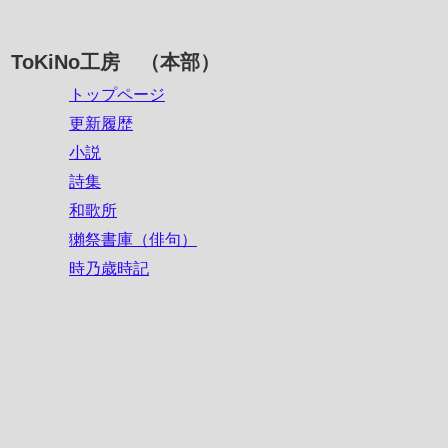
ToKiNo工房 （本部）
トップページ
更新履歴
小説
詩集
和歌所
獺祭書庫（俳句）
時乃歳時記