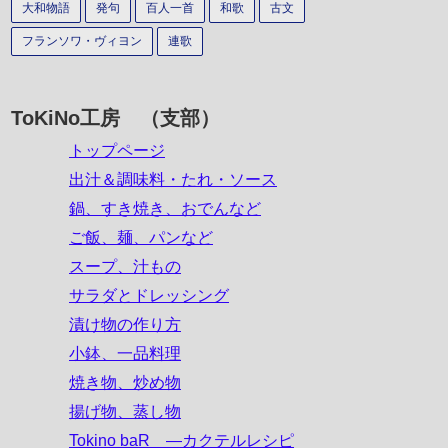
大和物語
発句
百人一首
和歌
古文
フランソワ・ヴィヨン
連歌
ToKiNo工房 （支部）
トップページ
出汁＆調味料・たれ・ソース
鍋、すき焼き、おでんなど
ご飯、麺、パンなど
スープ、汁もの
サラダとドレッシング
漬け物の作り方
小鉢、一品料理
焼き物、炒め物
揚げ物、蒸し物
Tokino baR ―カクテルレシピ