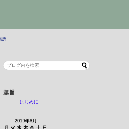
出張所
趣旨
はじめに
2019年6月
月
火
水
木
金
土
日