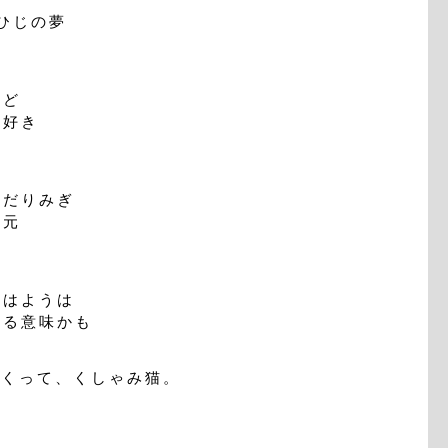
ひじの夢
ど
大好き
だりみぎ
次元
はようは
る意味かも
さくって、くしゃみ猫。